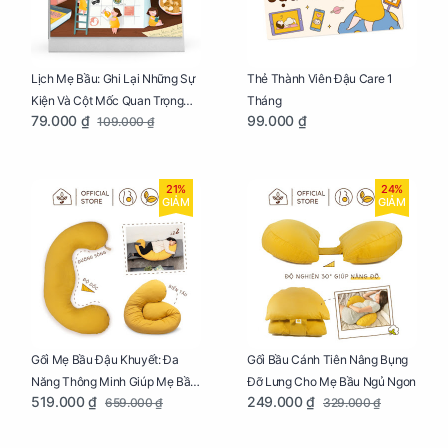
Lịch Mẹ Bầu: Ghi Lại Những Sự
Thẻ Thành Viên Đậu Care 1
Kiện Và Cột Mốc Quan Trọng
Tháng
79.000 ₫
99.000 ₫
109.000 ₫
Của Mẹ Và Bé
21%
24%
GIẢM
GIẢM
Gối Mẹ Bầu Đậu Khuyết: Đa
Gối Bầu Cánh Tiên Nâng Bụng
Năng Thông Minh Giúp Mẹ Bầu
Đỡ Lưng Cho Mẹ Bầu Ngủ Ngon
519.000 ₫
249.000 ₫
659.000 ₫
329.000 ₫
Ngủ Ngon, Cho Bé Bú Sau Sinh