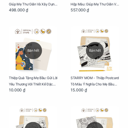
Giúp Mẹ Thư Giãn Và Xây Dựng
Hộp Màu: Giúp Mẹ Thư Giãn Và
498.000 ₫
557.000 ₫
Thai Kỳ Chu Đáo
Xây Dựng Thai Kỳ Chu Đáo
Bán hết
Bán hết
Thiệp Quà Tặng Mẹ Bầu: Gửi Lời
STARRY MOM - Thiệp Postcard
Yêu Thương Với Thiết Kế Đặc
Tô Màu Ý Nghĩa Cho Mẹ Bầu
10.000 ₫
15.000 ₫
Biệt Dành Riêng Cho Mẹ Bầu
Sáng Tạo, Thư Giãn Và Hạnh
Phúc