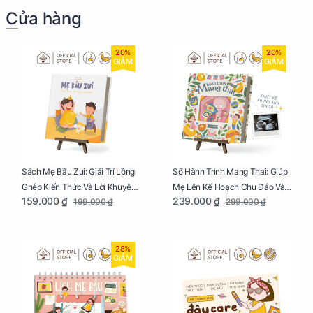
Cửa hàng
20%
20%
GIẢM
GIẢM
Sách Mẹ Bầu Zui: Giải Trí Lồng
Sổ Hành Trình Mang Thai: Giúp
Ghép Kiến Thức Và Lời Khuyên
Mẹ Lên Kế Hoạch Chu Đáo Và
159.000 ₫
239.000 ₫
199.000 ₫
299.000 ₫
Mang Thai Bổ Ích
Lưu Giữ Kỷ Niệm Mang Thai
28%
GIẢM