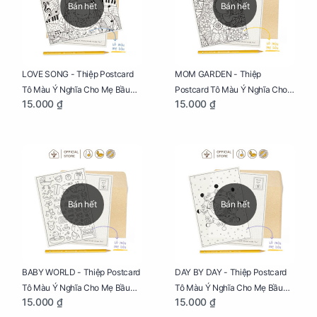
Bán hết
Bán hết
LOVE SONG - Thiệp Postcard
MOM GARDEN - Thiệp
Tô Màu Ý Nghĩa Cho Mẹ Bầu
Postcard Tô Màu Ý Nghĩa Cho
15.000 ₫
15.000 ₫
Sáng Tạo, Thư Giãn Và Hạnh
Mẹ Bầu Sáng Tạo, Thư Giãn Và
Phúc
Hạnh Phúc
Bán hết
Bán hết
BABY WORLD - Thiệp Postcard
DAY BY DAY - Thiệp Postcard
Tô Màu Ý Nghĩa Cho Mẹ Bầu
Tô Màu Ý Nghĩa Cho Mẹ Bầu
15.000 ₫
15.000 ₫
Sáng Tạo, Thư Giãn Và Hạnh
Sáng Tạo, Thư Giãn Và Hạnh