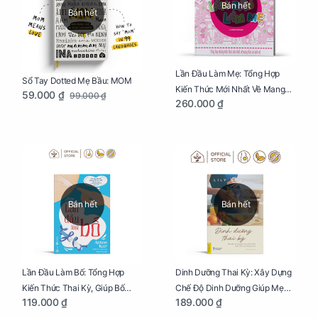
Bán hết
Bán hết
Lần Đầu Làm Mẹ: Tổng Hợp
Sổ Tay Dotted Mẹ Bầu: MOM
Kiến Thức Mới Nhất Về Mang
59.000 ₫
99.000 ₫
260.000 ₫
Thai Và Sinh Nở Cho Mẹ Bầu
Bán hết
Bán hết
Lần Đầu Làm Bố: Tổng Hợp
Dinh Dưỡng Thai Kỳ: Xây Dựng
Kiến Thức Thai Kỳ, Giúp Bố
Chế Độ Dinh Dưỡng Giúp Mẹ
119.000 ₫
189.000 ₫
Thấu Hiểu Hơn Về Mẹ Bầu Và
Khỏe, Con Yêu Phát Triển Toàn