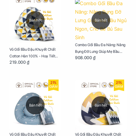
Bán hết
Bán hết
Combo Gối Bầu Đa Năng: Nâng
Vỏ Gối Bầu Đậu Khuyết Chất
Bụng Đỡ Lưng Giúp Mẹ Bầu
Cotton Hàn 100% - Hoạ Tiết
908.000 ₫
Ngủ Ngon, Cho Bé Bú Sau Sinh
219.000 ₫
Tam Giác
21%
21%
GIẢM
GIẢM
Bán hết
Bán hết
Vỏ Gối Bầu Đậu Khuyết Chất
Vỏ Gối Bầu Đậu Khuyết Chất