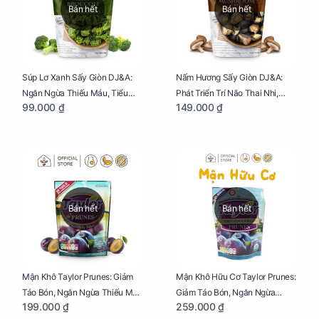
Bán hết
Bán hết
Súp Lơ Xanh Sấy Giòn DJ&A:
Nấm Hương Sấy Giòn DJ&A:
Ngăn Ngừa Thiếu Máu, Tiểu
Phát Triển Trí Não Thai Nhi,
99.000 ₫
149.000 ₫
Đường, Dị Tật Thai Nhi Túi 25g
Giảm Mệt Mỏi Cho Mẹ Bầu Túi
65g
Bán hết
Bán hết
Mận Khô Taylor Prunes: Giảm
Mận Khô Hữu Cơ Taylor Prunes:
Táo Bón, Ngăn Ngừa Thiếu Máu
Giảm Táo Bón, Ngăn Ngừa
199.000 ₫
259.000 ₫
Cho Mẹ Bầu Túi 250g
Thiếu Máu Cho Mẹ Bầu Túi