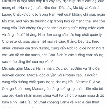
Mixfruits là một phối hợp trái cây sấy, đặc biệt chứa các loại quả
mọng như Nam việt quất, Nho đen, Dâu tây, Mơ tây và Chà là.
Lượng Chất xơ dồi dào trong Nam việt quất không chỉ giúp ngăn
táo bón, một vấn đề thường gặp trong thời kỳ mang thai, mà còn
cung cấp Chất chống Oxy hóa tăng cường chức năng miễn dịch
và tăng sức đề kháng. Nho đen cung cấp các hợp chất quản lý
Cholesterol, giúp giảm mệt mỏi và căng thẳng. Dâu tây, theo
nhiều chuyên gia dinh dưỡng, cung cấp Axit Folic để ngăn ngừa
các vấn đề về tim mạch, còn Chà là chứa các dưỡng chất hỗ trợ
sức khỏe tổng thể của mẹ và bé.
Mixnuts gồm Macca, Hạnh nhân, Óc chó, hạt Điều và Nho đen
nguyên cuống. Macca, độc quyền với Protein cao, là nguồn
cung cấp dưỡng chất quan trọng cho mẹ bầu. Vitamin E, A và
Omega 3 có trong Macca giúp tăng cường sự phát triển não bộ
của bé. Hạnh nhân mang chứa Axit Folic hỗ trợ ngăn ngừa dị tật
bẩm sinh. Hạt Điều có Chất khoáng Canxi và Magie cần thiết