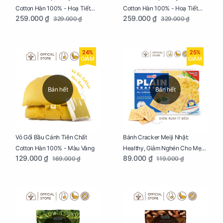
Cotton Hàn 100% - Hoạ Tiết
Cotton Hàn 100% - Hoạ Tiết
259.000 ₫
259.000 ₫
329.000 ₫
329.000 ₫
Thông Lạnh
Ziczac
24%
25%
GIẢM
GIẢM
Bán hết
Bán hết
Vỏ Gối Bầu Cánh Tiên Chất
Bánh Cracker Meiji Nhật:
Cotton Hàn 100% - Màu Vàng
Healthy, Giảm Nghén Cho Mẹ
129.000 ₫
89.000 ₫
169.000 ₫
119.000 ₫
Bầu Hộp 104g