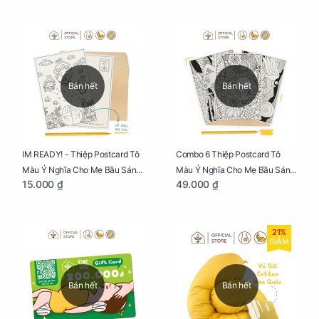
Phúc
Phúc
Bán hết
Bán hết
IM READY! - Thiệp Postcard Tô
Combo 6 Thiệp Postcard Tô
Màu Ý Nghĩa Cho Mẹ Bầu Sáng
Màu Ý Nghĩa Cho Mẹ Bầu Sáng
15.000 ₫
49.000 ₫
Tạo, Thư Giãn Và Hạnh Phúc
Tạo, Thư Giãn Và Hạnh Phúc
21%
GIẢM
Bán hết
Bán hết