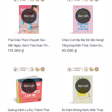
Bán hết
Bán hết
Thai Giáo Theo Chuyên Gia -
Chào Con! Ba Mẹ Đã Sẵn Sàng!
280 Ngày: Sách Thai Giáo Thiết
Tổng Hợp Kiến Thức Chăm Sóc
115.000 ₫
95.000 ₫
Thực Nhất Cho Mẹ Bầu
Trẻ Sơ Sinh
Bán hết
Bán hết
Quẳng Gánh Lo Âu, Thảnh Thơi
Ăn Dặm Không Nước Mắt: Thực