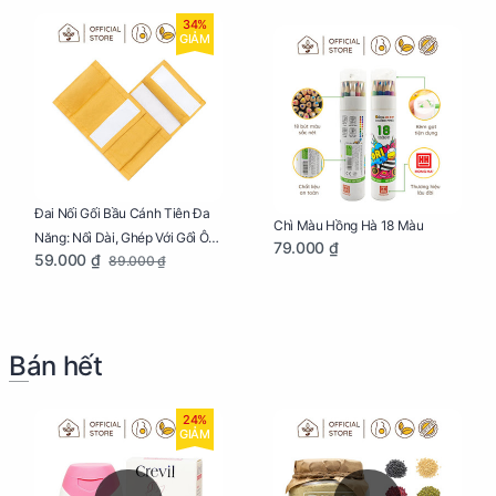
34%
GIẢM
Đai Nối Gối Bầu Cánh Tiên Đa
Chì Màu Hồng Hà 18 Màu
Năng: Nối Dài, Ghép Với Gối Ôm
79.000 ₫
59.000 ₫
89.000 ₫
Dễ Dàng
Bán hết
24%
GIẢM