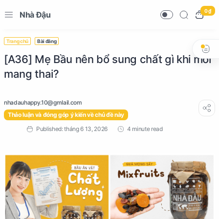
0 ₫
Nhà Đậu
Trang chủ
Bài đăng
[A36] Mẹ Bầu nên bổ sung chất gì khi mới
mang thai?
Thảo luận và đóng góp ý kiến về chủ đề này
4 minute read