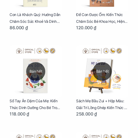
Con Là Khách Quý: Hướng Dẫn
Để Con Được Ốm: Kiến Thức
Chăm Sóc Sức Khoẻ Và Dinh
Chăm Sóc Bé Khoa Học, Hiện
86.000 ₫
120.000 ₫
Dưỡng Cho Bé
Đại
Bán hết
Bán hết
Sổ Tay Ăn Dặm Của Mẹ: Kiến
Sách Mẹ Bầu Zui + Hộp Màu:
Thức Dinh Dưỡng Cho Bé Trong
Giải Trí Lồng Ghép Kiến Thức Và
118.000 ₫
258.000 ₫
Tuổi Ăn Dặm
Lời Khuyên Mang Thai Bổ Ích