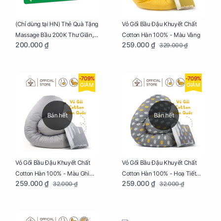
Vỏ Gối Bầu Đậu Khuyết Chất
(Chỉ dùng tại HN) Thẻ Quà Tặng
Cotton Hàn 100% - Màu Vàng
Massage Bầu 200K Thư Giãn,
259.000 ₫
200.000 ₫
329.000 ₫
Tăng Tuần Hoàn Máu, Ngủ
Ngon
-709%
-709%
GIẢM
GIẢM
Bán hết
Bán hết
Vỏ Gối Bầu Đậu Khuyết Chất
Vỏ Gối Bầu Đậu Khuyết Chất
Cotton Hàn 100% - Màu Ghi
Cotton Hàn 100% - Hoạ Tiết
259.000 ₫
259.000 ₫
32.000 ₫
32.000 ₫
Xám
Xương Cá