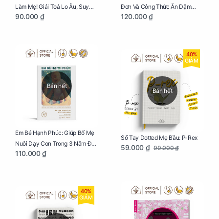
Làm Mẹ! Giải Toả Lo Âu, Suy
Đơn Và Công Thức Ăn Dặm
90.000 ₫
120.000 ₫
Nghĩ Tiêu Cực Cho Mẹ
Kiểu Nhật
40%
GIẢM
Bán hết
Bán hết
Em Bé Hạnh Phúc: Giúp Bố Mẹ
Sổ Tay Dotted Mẹ Bầu: P-Rex
Nuôi Dạy Con Trong 3 Năm Đầu
59.000 ₫
99.000 ₫
110.000 ₫
Đời
40%
GIẢM