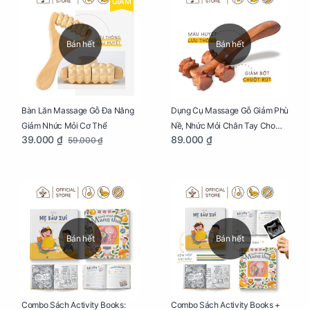
GIẢM
Bán hết
Bán hết
Bàn Lăn Massage Gỗ Đa Năng
Dụng Cụ Massage Gỗ Giảm Phù
Giảm Nhức Mỏi Cơ Thể
Nề, Nhức Mỏi Chân Tay Cho
39.000 ₫
89.000 ₫
59.000 ₫
Mẹ Bầu
Bán hết
Bán hết
Combo Sách Activity Books:
Combo Sách Activity Books +