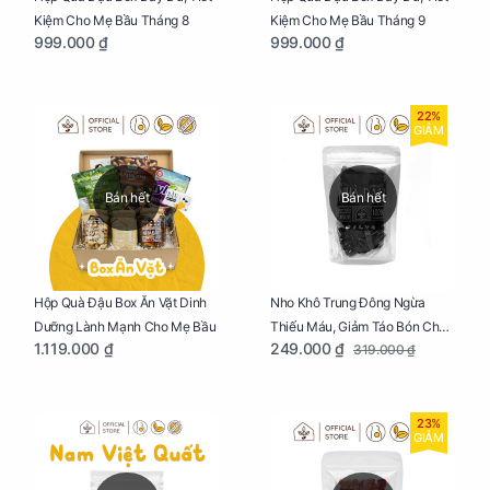
Kiệm Cho Mẹ Bầu Tháng 8
Kiệm Cho Mẹ Bầu Tháng 9
999.000 ₫
999.000 ₫
22%
GIẢM
Bán hết
Bán hết
Nho Khô Trung Đông Ngừa
Hộp Quà Đậu Box Ăn Vặt Dinh
Thiếu Máu, Giảm Táo Bón Cho
Dưỡng Lành Mạnh Cho Mẹ Bầu
249.000 ₫
1.119.000 ₫
319.000 ₫
Mẹ Bầu Túi 250g
23%
GIẢM