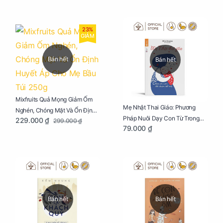
23%
GIẢM
Bán hết
Bán hết
Mixfruits Quả Mọng Giảm Ốm
Mẹ Nhật Thai Giáo: Phương
Nghén, Chóng Mặt Và Ổn Định
Pháp Nuôi Dạy Con Từ Trong
229.000 ₫
299.000 ₫
Huyết Áp Cho Mẹ Bầu Túi 250g
79.000 ₫
Bụng Mẹ
Bán hết
Bán hết