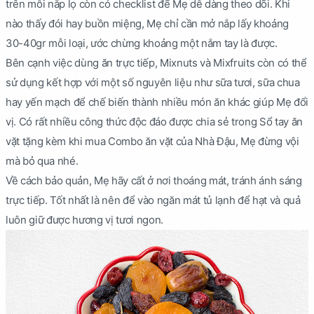
trên mỗi nắp lọ còn có checklist để Mẹ dễ dàng theo dõi. Khi
nào thấy đói hay buồn miệng, Mẹ chỉ cần mở nắp lấy khoảng
30-40gr mỗi loại, ước chừng khoảng một nắm tay là được.
Bên cạnh việc dùng ăn trực tiếp, Mixnuts và Mixfruits còn có thể
sử dụng kết hợp với một số nguyên liệu như sữa tươi, sữa chua
hay yến mạch để chế biến thành nhiều món ăn khác giúp Mẹ đổi
vị. Có rất nhiều công thức độc đáo được chia sẻ trong Sổ tay ăn
vặt tặng kèm khi mua Combo ăn vặt của Nhà Đậu, Mẹ đừng vội
mà bỏ qua nhé.
Về cách bảo quản, Mẹ hãy cất ở nơi thoáng mát, tránh ánh sáng
trực tiếp. Tốt nhất là nên để vào ngăn mát tủ lạnh để hạt và quả
luôn giữ được hương vị tươi ngon.