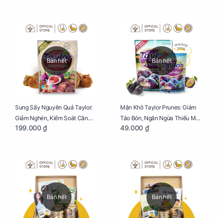
250g
Bán hết
Bán hết
Sung Sấy Nguyên Quả Taylor:
Mận Khô Taylor Prunes: Giảm
Giảm Nghén, Kiểm Soát Cân
Táo Bón, Ngăn Ngừa Thiếu Máu
199.000 ₫
49.000 ₫
Nặng Cho Mẹ Bầu Túi 190g
Cho Mẹ Bầu Túi 50g
Bán hết
Bán hết