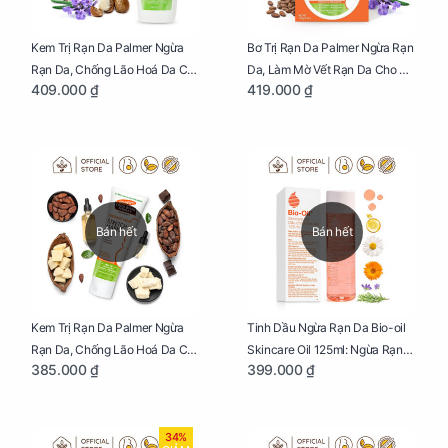
Kem Trị Rạn Da Palmer Ngừa
Bơ Trị Rạn Da Palmer Ngừa Rạn
Rạn Da, Chống Lão Hoá Da Cho
Da, Làm Mờ Vết Rạn Da Cho Mẹ
409.000 ₫
419.000 ₫
Mẹ Bầu Chai 250ml
Bầu Hũ 125g
Bán hết
Bán hết
Kem Trị Rạn Da Palmer Ngừa
Tinh Dầu Ngừa Rạn Da Bio-oil
Rạn Da, Chống Lão Hoá Da Cho
Skincare Oil 125ml: Ngừa Rạn
385.000 ₫
399.000 ₫
Mẹ Bầu Tuýp 125g
Da, Chăm Sóc Da Toàn Diện
Cho Mẹ Bầu
34%