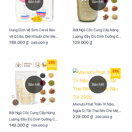
Bán hết
Bán hết
Dung Dịch Vệ Sinh Crevil Bảo
Bột Ngũ Cốc Cung Cấp Năng
Vệ Cô Bé, Diệt Khuẩn Cho Mẹ
Lượng, Đầy Đủ Dinh Dưỡng Cho
189.000 ₫
129.000 ₫
249.000 ₫
Bầu Chai 100ml
Mẹ Bầu Hũ 250g
25%
GIẢM
23%
GIẢM
Bán hết
Bán hết
Mixnuts Phát Triển Trí Não,
Ngừa Dị Tật Thai Nhi Cho Mẹ
Bột Ngũ Cốc Cung Cấp Năng
229.000 ₫
299.000 ₫
Bầu Túi 250g
Lượng, Đầy Đủ Dinh Dưỡng Cho
149.000 ₫
199.000 ₫
Mẹ Bầu Túi 250g