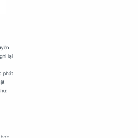
uyền
hi lại
c phát
ật
như:
t hợp