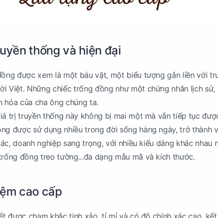
truyền thống và hiện đại
đồng được xem là một báu vật, một biểu tượng gắn liền với tr
i Việt. Những chiếc trống đồng như một chứng nhân lịch sử, g
ăn hóa của cha ông chúng ta.
iá trị truyền thống này không bị mai một mà vẫn tiếp tục đượ
ng được sử dụng nhiều trong đời sống hàng ngày, trở thành v
 tác, doanh nghiệp sang trọng, với nhiều kiểu dáng khác nhau 
trống đồng treo tường...đa dạng mẫu mã và kích thước.
iệm cao cấp
iết được chạm khắc tinh xảo, tỉ mỉ và có độ chính xác cao, kế