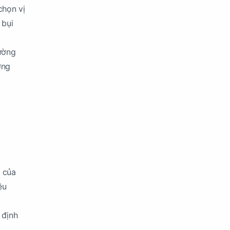
chọn vị
 bụi
hường
ớng
 của
ều
 định