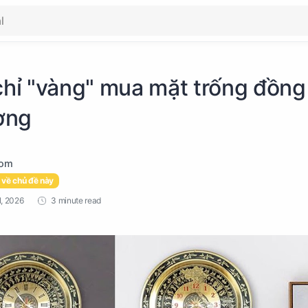
chỉ "vàng" mua mặt trống đồng
ượng
 về chủ đề này
3 minute read