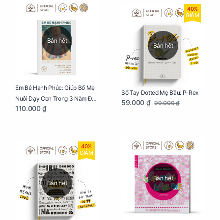
40%
GIẢM
Bán hết
Bán hết
Em Bé Hạnh Phúc: Giúp Bố Mẹ
Sổ Tay Dotted Mẹ Bầu: P-Rex
Nuôi Dạy Con Trong 3 Năm Đầu
59.000 ₫
99.000 ₫
110.000 ₫
Đời
40%
GIẢM
Bán hết
Bán hết