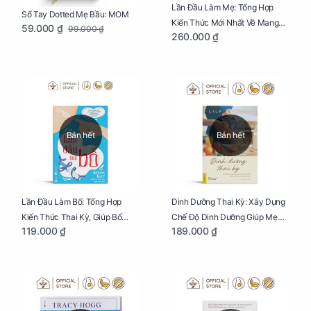
Lần Đầu Làm Mẹ: Tổng Hợp
Sổ Tay Dotted Mẹ Bầu: MOM
Kiến Thức Mới Nhất Về Mang
59.000 ₫
99.000 ₫
260.000 ₫
Thai Và Sinh Nở Cho Mẹ Bầu
Bán hết
Bán hết
Lần Đầu Làm Bố: Tổng Hợp
Dinh Dưỡng Thai Kỳ: Xây Dựng
Kiến Thức Thai Kỳ, Giúp Bố
Chế Độ Dinh Dưỡng Giúp Mẹ
119.000 ₫
189.000 ₫
Thấu Hiểu Hơn Về Mẹ Bầu Và
Khỏe, Con Yêu Phát Triển Toàn
Quá Trình Phát Triển Của Con
Diện Và Thông Minh
Yêu