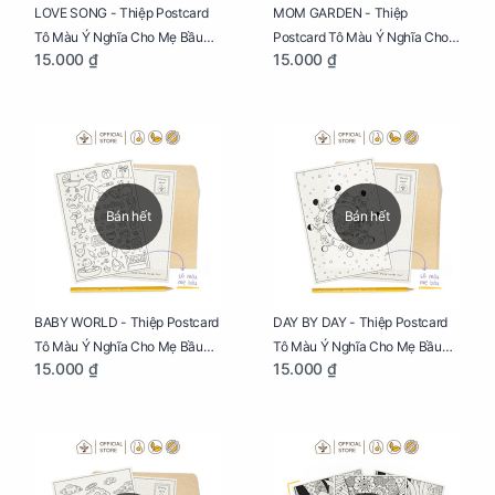
LOVE SONG - Thiệp Postcard
MOM GARDEN - Thiệp
Tô Màu Ý Nghĩa Cho Mẹ Bầu
Postcard Tô Màu Ý Nghĩa Cho
15.000 ₫
15.000 ₫
Sáng Tạo, Thư Giãn Và Hạnh
Mẹ Bầu Sáng Tạo, Thư Giãn Và
Phúc
Hạnh Phúc
Bán hết
Bán hết
BABY WORLD - Thiệp Postcard
DAY BY DAY - Thiệp Postcard
Tô Màu Ý Nghĩa Cho Mẹ Bầu
Tô Màu Ý Nghĩa Cho Mẹ Bầu
15.000 ₫
15.000 ₫
Sáng Tạo, Thư Giãn Và Hạnh
Sáng Tạo, Thư Giãn Và Hạnh
Phúc
Phúc