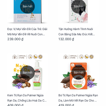
Bán hết
Bán hết
Đọc Vị Mọi Vấn Đề Của Trẻ: Giải
Tận Hưởng Hành Trình Nuôi
Mã Mọi Vấn Đề Về Nuôi Con
Con Bằng Sữa Mẹ: Đúc Kết
239.000 ₫
132.000 ₫
Nhỏ (Ăn, Ngủ, Kỷ Luật Hành Vi),
Những Kiến Thức Quý Báu Về
Giúp Bố Mẹ Nuôi Con Nhàn
Sữa Mẹ, Giúp Các Bà Mẹ Tự Tin
Tênh
Thực Hiện Thiên Chức Của
Mình Trong Hành Trình Nuôi
Con Bằng Sữa Mẹ
Bán hết
Bán hết
Kem Trị Rạn Da Palmer Ngừa
Bơ Trị Rạn Da Palmer Ngừa Rạn
Rạn Da, Chống Lão Hoá Da Cho
Da, Làm Mờ Vết Rạn Da Cho Mẹ
409.000 ₫
419.000 ₫
Mẹ Bầu Chai 250ml
Bầu Hũ 125g