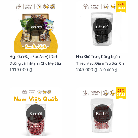
22%
GIẢM
Bán hết
Bán hết
Nho Khô Trung Đông Ngừa
Hộp Quà Đậu Box Ăn Vặt Dinh
Thiếu Máu, Giảm Táo Bón Cho
Dưỡng Lành Mạnh Cho Mẹ Bầu
249.000 ₫
1.119.000 ₫
319.000 ₫
Mẹ Bầu Túi 250g
23%
GIẢM
Bán hết
Bán hết