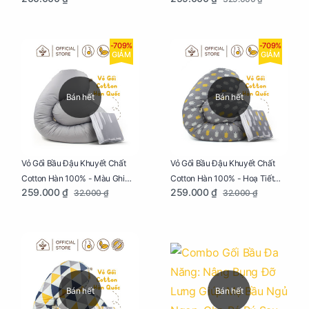
Ngon
-709%
-709%
GIẢM
GIẢM
Bán hết
Bán hết
Vỏ Gối Bầu Đậu Khuyết Chất
Vỏ Gối Bầu Đậu Khuyết Chất
Cotton Hàn 100% - Màu Ghi
Cotton Hàn 100% - Hoạ Tiết
259.000 ₫
259.000 ₫
32.000 ₫
32.000 ₫
Xám
Xương Cá
Bán hết
Bán hết