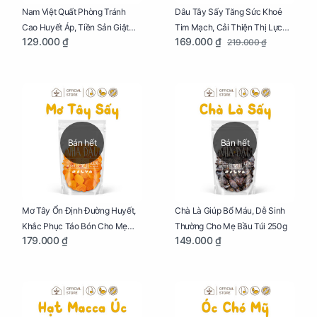
Dâu Tây Sấy Tăng Sức Khoẻ
Nam Việt Quất Phòng Tránh
Tim Mạch, Cải Thiện Thị Lực
Cao Huyết Áp, Tiền Sản Giật
169.000 ₫
129.000 ₫
219.000 ₫
Cho Mẹ Bầu Túi 250g
Cho Mẹ Bầu Túi 250g
Bán hết
Bán hết
Mơ Tây Ổn Định Đường Huyết,
Chà Là Giúp Bổ Máu, Dễ Sinh
Khắc Phục Táo Bón Cho Mẹ
Thường Cho Mẹ Bầu Túi 250g
179.000 ₫
149.000 ₫
Bầu Túi 250g