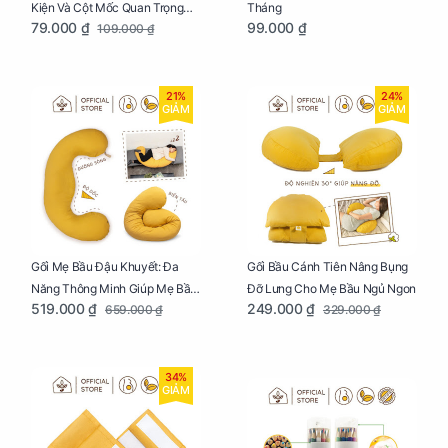
Kiện Và Cột Mốc Quan Trọng
Tháng
79.000 ₫
99.000 ₫
109.000 ₫
Của Mẹ Và Bé
21%
24%
GIẢM
GIẢM
Gối Mẹ Bầu Đậu Khuyết: Đa
Gối Bầu Cánh Tiên Nâng Bụng
Năng Thông Minh Giúp Mẹ Bầu
Đỡ Lưng Cho Mẹ Bầu Ngủ Ngon
519.000 ₫
249.000 ₫
659.000 ₫
329.000 ₫
Ngủ Ngon, Cho Bé Bú Sau Sinh
34%
GIẢM