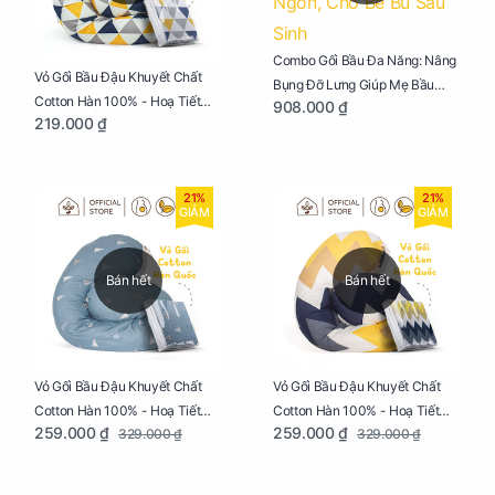
Combo Gối Bầu Đa Năng: Nâng
Vỏ Gối Bầu Đậu Khuyết Chất
Bụng Đỡ Lưng Giúp Mẹ Bầu
Cotton Hàn 100% - Hoạ Tiết
908.000 ₫
Ngủ Ngon, Cho Bé Bú Sau Sinh
219.000 ₫
Tam Giác
21%
21%
GIẢM
GIẢM
Bán hết
Bán hết
Vỏ Gối Bầu Đậu Khuyết Chất
Vỏ Gối Bầu Đậu Khuyết Chất
Cotton Hàn 100% - Hoạ Tiết
Cotton Hàn 100% - Hoạ Tiết
259.000 ₫
259.000 ₫
329.000 ₫
329.000 ₫
Thông Lạnh
Ziczac