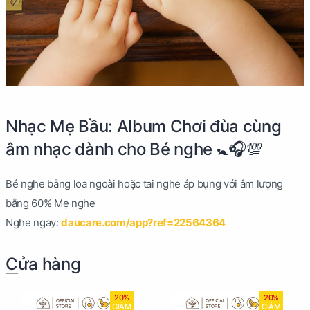
Nhạc Mẹ Bầu: Album Chơi đùa cùng
âm nhạc dành cho Bé nghe 🚼🎧💯
Bé nghe bằng loa ngoài hoặc tai nghe áp bụng với âm lượng
bằng 60% Mẹ nghe
Nghe ngay:
daucare.com/app?ref=22564364
Cửa hàng
20%
20%
GIẢM
GIẢM