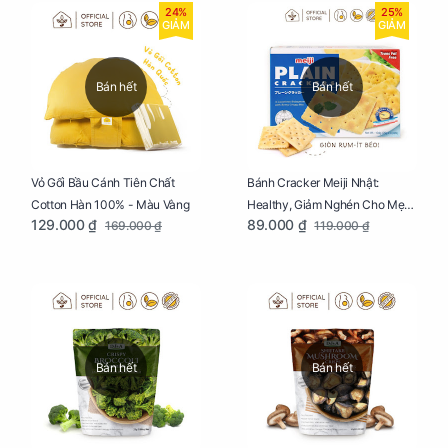
24%
25%
GIẢM
GIẢM
Bán hết
Bán hết
Vỏ Gối Bầu Cánh Tiên Chất
Bánh Cracker Meiji Nhật:
Cotton Hàn 100% - Màu Vàng
Healthy, Giảm Nghén Cho Mẹ
129.000 ₫
89.000 ₫
169.000 ₫
119.000 ₫
Bầu Hộp 104g
Bán hết
Bán hết