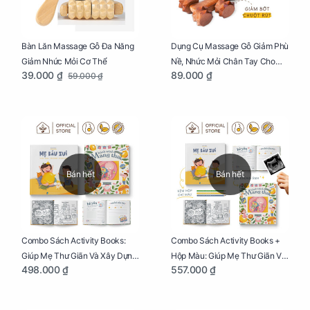
Bàn Lăn Massage Gỗ Đa Năng
Dụng Cụ Massage Gỗ Giảm Phù
Giảm Nhức Mỏi Cơ Thể
Nề, Nhức Mỏi Chân Tay Cho
39.000 ₫
89.000 ₫
59.000 ₫
Mẹ Bầu
Bán hết
Bán hết
Combo Sách Activity Books:
Combo Sách Activity Books +
Giúp Mẹ Thư Giãn Và Xây Dựng
Hộp Màu: Giúp Mẹ Thư Giãn Và
498.000 ₫
557.000 ₫
Thai Kỳ Chu Đáo
Xây Dựng Thai Kỳ Chu Đáo