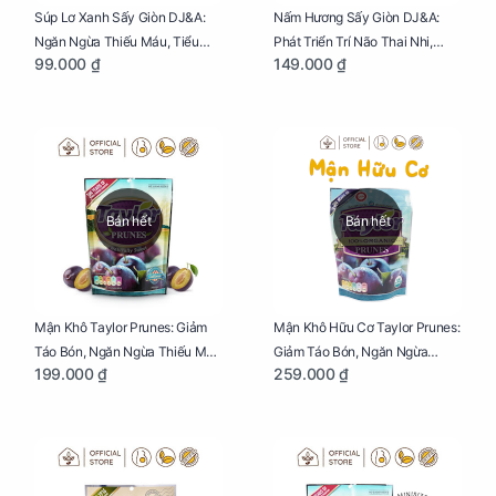
Súp Lơ Xanh Sấy Giòn DJ&A:
Nấm Hương Sấy Giòn DJ&A:
Ngăn Ngừa Thiếu Máu, Tiểu
Phát Triển Trí Não Thai Nhi,
99.000 ₫
149.000 ₫
Đường, Dị Tật Thai Nhi Túi 25g
Giảm Mệt Mỏi Cho Mẹ Bầu Túi
65g
Bán hết
Bán hết
Mận Khô Taylor Prunes: Giảm
Mận Khô Hữu Cơ Taylor Prunes:
Táo Bón, Ngăn Ngừa Thiếu Máu
Giảm Táo Bón, Ngăn Ngừa
199.000 ₫
259.000 ₫
Cho Mẹ Bầu Túi 250g
Thiếu Máu Cho Mẹ Bầu Túi
250g