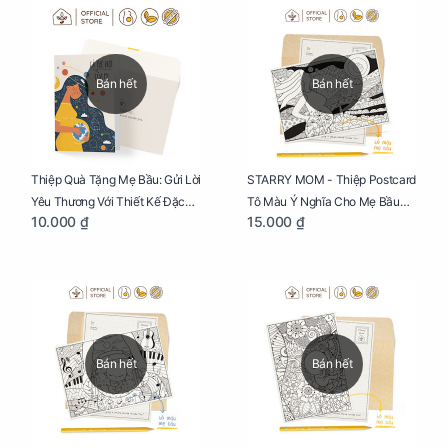
Bán hết
Bán hết
Thiệp Quà Tặng Mẹ Bầu: Gửi Lời
STARRY MOM - Thiệp Postcard
Yêu Thương Với Thiết Kế Đặc
Tô Màu Ý Nghĩa Cho Mẹ Bầu
10.000 ₫
15.000 ₫
Biệt Dành Riêng Cho Mẹ Bầu
Sáng Tạo, Thư Giãn Và Hạnh
Phúc
Bán hết
Bán hết