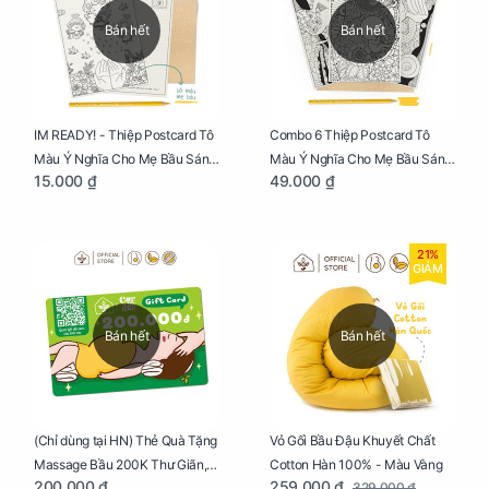
Bán hết
Bán hết
IM READY! - Thiệp Postcard Tô
Combo 6 Thiệp Postcard Tô
Màu Ý Nghĩa Cho Mẹ Bầu Sáng
Màu Ý Nghĩa Cho Mẹ Bầu Sáng
15.000 ₫
49.000 ₫
Tạo, Thư Giãn Và Hạnh Phúc
Tạo, Thư Giãn Và Hạnh Phúc
21%
GIẢM
Bán hết
Bán hết
Vỏ Gối Bầu Đậu Khuyết Chất
(Chỉ dùng tại HN) Thẻ Quà Tặng
Cotton Hàn 100% - Màu Vàng
Massage Bầu 200K Thư Giãn,
259.000 ₫
200.000 ₫
329.000 ₫
Tăng Tuần Hoàn Máu, Ngủ