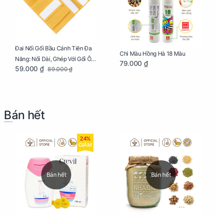
Đai Nối Gối Bầu Cánh Tiên Đa
Chì Màu Hồng Hà 18 Màu
Năng: Nối Dài, Ghép Với Gối Ôm
79.000 ₫
59.000 ₫
89.000 ₫
Dễ Dàng
Bán hết
24%
GIẢM
Bán hết
Bán hết