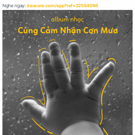
Nghe ngay:
daucare.com/app?ref=22564066