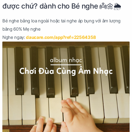
được chứ? dành cho Bé nghe 👼🌼🌦
Bé nghe bằng loa ngoài hoặc tai nghe áp bụng với âm lượng
bằng 60% Mẹ nghe
Nghe ngay:
daucare.com/app?ref=22564358