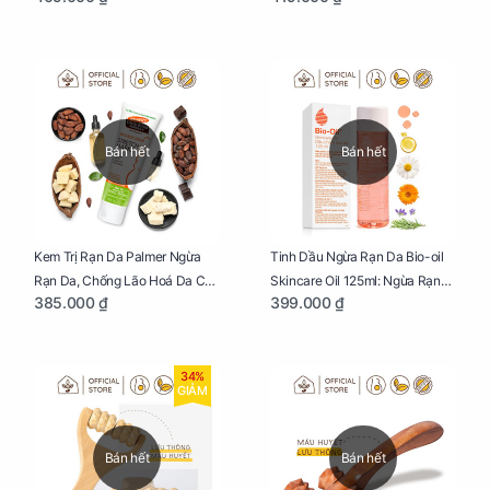
Bán hết
Bán hết
Kem Trị Rạn Da Palmer Ngừa
Tinh Dầu Ngừa Rạn Da Bio-oil
Rạn Da, Chống Lão Hoá Da Cho
Skincare Oil 125ml: Ngừa Rạn
385.000 ₫
399.000 ₫
Mẹ Bầu Tuýp 125g
Da, Chăm Sóc Da Toàn Diện
Cho Mẹ Bầu
34%
GIẢM
Bán hết
Bán hết