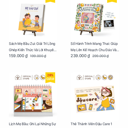
Sách Mẹ Bầu Zui: Giải Trí Lồng
Sổ Hành Trình Mang Thai: Giúp
Ghép Kiến Thức Và Lời Khuyên
Mẹ Lên Kế Hoạch Chu Đáo Và
159.000 ₫
239.000 ₫
199.000 ₫
299.000 ₫
Mang Thai Bổ Ích
Lưu Giữ Kỷ Niệm Mang Thai
28%
GIẢM
Lịch Mẹ Bầu: Ghi Lại Những Sự
Thẻ Thành Viên Đậu Care 1