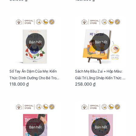
Bán hết
Bán hết
Sổ Tay Ăn Dặm Của Mẹ: Kiến
Sách Mẹ Bầu Zui + Hộp Màu:
Thức Dinh Dưỡng Cho Bé Trong
Giải Trí Lồng Ghép Kiến Thức Và
118.000 ₫
258.000 ₫
Tuổi Ăn Dặm
Lời Khuyên Mang Thai Bổ Ích
Bán hết
Bán hết