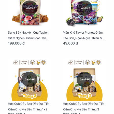
Bán hết
Bán hết
Sung Sấy Nguyên Quả Taylor:
Mận Khô Taylor Prunes: Giảm
Giảm Nghén, Kiểm Soát Cân
Táo Bón, Ngăn Ngừa Thiếu Máu
199.000 ₫
49.000 ₫
Nặng Cho Mẹ Bầu Túi 190g
Cho Mẹ Bầu Túi 50g
Bán hết
Bán hết
Hộp Quà Đậu Box Đầy Đủ, Tiết
Hộp Quà Đậu Box Đầy Đủ, Tiết
Kiệm Cho Mẹ Bầu Tháng 1+2
Kiệm Cho Mẹ Bầu Tháng 3