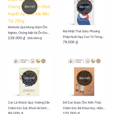
Bán hết
Bán hết
Mixfruits Quả Mọng Giảm Ốm
Mẹ Nhật Thai Giáo: Phương
Nghén, Chóng Mặt Và Ổn Định
Pháp Nuôi Dạy Con Từ Trong
229.000 ₫
299.000 ₫
Huyết Áp Cho Mẹ Bầu Túi 250g
79.000 ₫
Bụng Mẹ
Bán hết
Bán hết
Con Là Khách Quý: Hướng Dẫn
Để Con Được Ốm: Kiến Thức
Chăm Sóc Sức Khoẻ Và Dinh
Chăm Sóc Bé Khoa Học, Hiện
86.000 ₫
120.000 ₫
Dưỡng Cho Bé
Đại