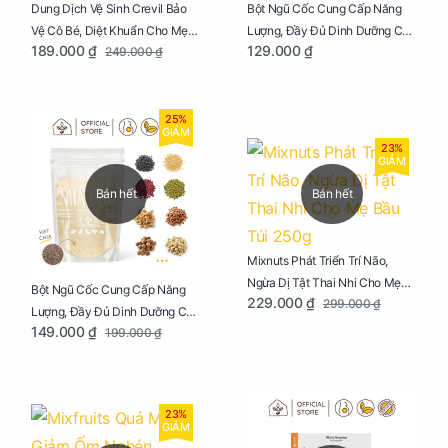
Dung Dịch Vệ Sinh Crevil Bảo
Bột Ngũ Cốc Cung Cấp Năng
Vệ Cô Bé, Diệt Khuẩn Cho Mẹ
Lượng, Đầy Đủ Dinh Dưỡng Cho
189.000 ₫
129.000 ₫
249.000 ₫
Bầu Chai 100ml
Mẹ Bầu Hũ 250g
25%
GIẢM
23%
GIẢM
Bán hết
Bán hết
Mixnuts Phát Triển Trí Não,
Ngừa Dị Tật Thai Nhi Cho Mẹ
Bột Ngũ Cốc Cung Cấp Năng
229.000 ₫
299.000 ₫
Bầu Túi 250g
Lượng, Đầy Đủ Dinh Dưỡng Cho
149.000 ₫
199.000 ₫
Mẹ Bầu Túi 250g
23%
GIẢM