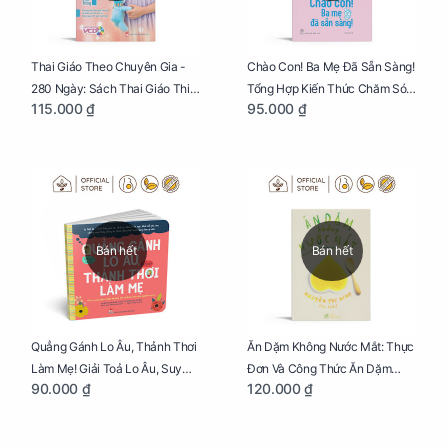
Thai Giáo Theo Chuyên Gia -
Chào Con! Ba Mẹ Đã Sẵn Sàng!
280 Ngày: Sách Thai Giáo Thiết
Tổng Hợp Kiến Thức Chăm Sóc
115.000 ₫
95.000 ₫
Thực Nhất Cho Mẹ Bầu
Trẻ Sơ Sinh
Bán hết
Bán hết
Quẳng Gánh Lo Âu, Thảnh Thơi
Ăn Dặm Không Nước Mắt: Thực
Làm Mẹ! Giải Toả Lo Âu, Suy
Đơn Và Công Thức Ăn Dặm
90.000 ₫
120.000 ₫
Nghĩ Tiêu Cực Cho Mẹ
Kiểu Nhật