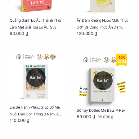
Quẳng Gánh Lo Âu, Thảnh Thơi
Ăn Dặm Không Nước Mắt: Thực
Làm Mẹ! Giải Toả Lo Âu, Suy
Đơn Và Công Thức Ăn Dặm
90.000 ₫
120.000 ₫
Nghĩ Tiêu Cực Cho Mẹ
Kiểu Nhật
40%
GIẢM
Bán hết
Bán hết
Em Bé Hạnh Phúc: Giúp Bố Mẹ
Sổ Tay Dotted Mẹ Bầu: P-Rex
Nuôi Dạy Con Trong 3 Năm Đầu
59.000 ₫
99.000 ₫
110.000 ₫
Đời