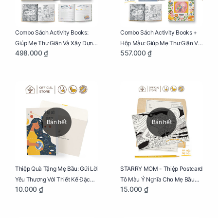
Combo Sách Activity Books:
Combo Sách Activity Books +
Giúp Mẹ Thư Giãn Và Xây Dựng
Hộp Màu: Giúp Mẹ Thư Giãn Và
498.000 ₫
557.000 ₫
Thai Kỳ Chu Đáo
Xây Dựng Thai Kỳ Chu Đáo
Bán hết
Bán hết
Thiệp Quà Tặng Mẹ Bầu: Gửi Lời
STARRY MOM - Thiệp Postcard
Yêu Thương Với Thiết Kế Đặc
Tô Màu Ý Nghĩa Cho Mẹ Bầu
10.000 ₫
15.000 ₫
Biệt Dành Riêng Cho Mẹ Bầu
Sáng Tạo, Thư Giãn Và Hạnh
Phúc