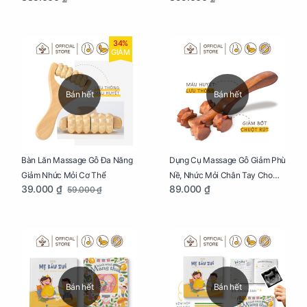
Cho Mẹ Bầu
34%
GIẢM
Bán hết
Bán hết
Bàn Lăn Massage Gỗ Đa Năng
Dụng Cụ Massage Gỗ Giảm Phù
Giảm Nhức Mỏi Cơ Thể
Nề, Nhức Mỏi Chân Tay Cho
39.000 ₫
89.000 ₫
59.000 ₫
Mẹ Bầu
Bán hết
Bán hết