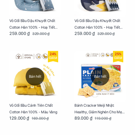
Vỏ Gối Bầu Đậu Khuyết Chất
Vỏ Gối Bầu Đậu Khuyết Chất
Cotton Hàn 100% - Hoạ Tiết
Cotton Hàn 100% - Hoạ Tiết
259.000 ₫
259.000 ₫
329.000 ₫
329.000 ₫
Thông Lạnh
Ziczac
24%
25%
GIẢM
GIẢM
Bán hết
Bán hết
Vỏ Gối Bầu Cánh Tiên Chất
Bánh Cracker Meiji Nhật:
Cotton Hàn 100% - Màu Vàng
Healthy, Giảm Nghén Cho Mẹ
129.000 ₫
89.000 ₫
169.000 ₫
119.000 ₫
Bầu Hộp 104g