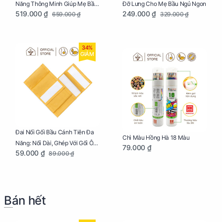
Năng Thông Minh Giúp Mẹ Bầu
Đỡ Lưng Cho Mẹ Bầu Ngủ Ngon
519.000 ₫
249.000 ₫
659.000 ₫
329.000 ₫
Ngủ Ngon, Cho Bé Bú Sau Sinh
34%
GIẢM
Đai Nối Gối Bầu Cánh Tiên Đa
Chì Màu Hồng Hà 18 Màu
Năng: Nối Dài, Ghép Với Gối Ôm
79.000 ₫
59.000 ₫
89.000 ₫
Dễ Dàng
Bán hết