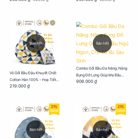
Bán hết
Bán hết
Combo Gối Bầu Đa Năng: Nâng
Vỏ Gối Bầu Đậu Khuyết Chất
Bụng Đỡ Lưng Giúp Mẹ Bầu
Cotton Hàn 100% - Hoạ Tiết
908.000 ₫
Ngủ Ngon, Cho Bé Bú Sau Sinh
219.000 ₫
Tam Giác
21%
21%
GIẢM
GIẢM
Bán hết
Bán hết