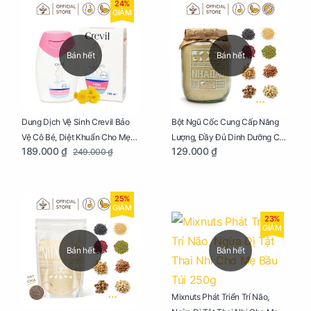
24%
GIẢM
Bán hết
Bán hết
Dung Dịch Vệ Sinh Crevil Bảo
Bột Ngũ Cốc Cung Cấp Năng
Vệ Cô Bé, Diệt Khuẩn Cho Mẹ
Lượng, Đầy Đủ Dinh Dưỡng Cho
189.000 ₫
129.000 ₫
249.000 ₫
Bầu Chai 100ml
Mẹ Bầu Hũ 250g
25%
GIẢM
23%
GIẢM
Bán hết
Bán hết
Mixnuts Phát Triển Trí Não,