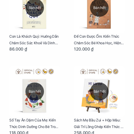
Bán hết
Bán hết
Con Là Khách Quý: Hướng Dẫn
Để Con Được Ốm: Kiến Thức
Chăm Sóc Sức Khoẻ Và Dinh
Chăm Sóc Bé Khoa Học, Hiện
86.000 ₫
120.000 ₫
Dưỡng Cho Bé
Đại
Bán hết
Bán hết
Sổ Tay Ăn Dặm Của Mẹ: Kiến
Sách Mẹ Bầu Zui + Hộp Màu:
Thức Dinh Dưỡng Cho Bé Trong
Giải Trí Lồng Ghép Kiến Thức Và
118.000 ₫
258.000 ₫
Tuổi Ăn Dặm
Lời Khuyên Mang Thai Bổ Ích