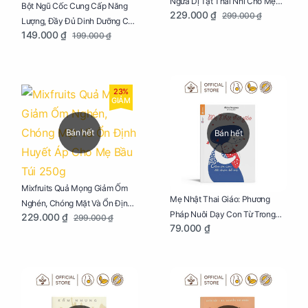
Ngừa Dị Tật Thai Nhi Cho Mẹ
Bột Ngũ Cốc Cung Cấp Năng
229.000 ₫
299.000 ₫
Bầu Túi 250g
Lượng, Đầy Đủ Dinh Dưỡng Cho
149.000 ₫
199.000 ₫
Mẹ Bầu Túi 250g
23%
GIẢM
Bán hết
Bán hết
Mixfruits Quả Mọng Giảm Ốm
Mẹ Nhật Thai Giáo: Phương
Nghén, Chóng Mặt Và Ổn Định
Pháp Nuôi Dạy Con Từ Trong
229.000 ₫
299.000 ₫
Huyết Áp Cho Mẹ Bầu Túi 250g
79.000 ₫
Bụng Mẹ