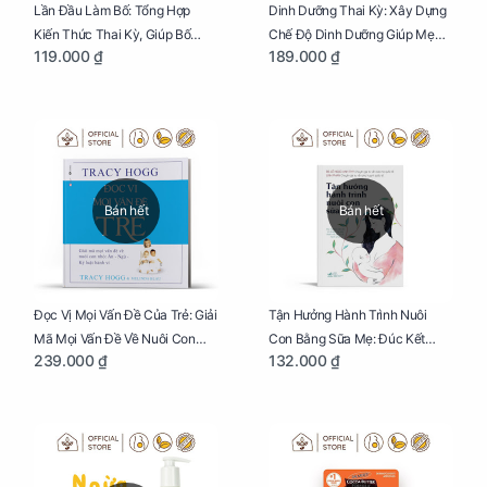
Lần Đầu Làm Bố: Tổng Hợp
Dinh Dưỡng Thai Kỳ: Xây Dựng
Kiến Thức Thai Kỳ, Giúp Bố
Chế Độ Dinh Dưỡng Giúp Mẹ
119.000 ₫
189.000 ₫
Thấu Hiểu Hơn Về Mẹ Bầu Và
Khỏe, Con Yêu Phát Triển Toàn
Quá Trình Phát Triển Của Con
Diện Và Thông Minh
Yêu
Bán hết
Bán hết
Đọc Vị Mọi Vấn Đề Của Trẻ: Giải
Tận Hưởng Hành Trình Nuôi
Mã Mọi Vấn Đề Về Nuôi Con
Con Bằng Sữa Mẹ: Đúc Kết
239.000 ₫
132.000 ₫
Nhỏ (Ăn, Ngủ, Kỷ Luật Hành Vi),
Những Kiến Thức Quý Báu Về
Giúp Bố Mẹ Nuôi Con Nhàn
Sữa Mẹ, Giúp Các Bà Mẹ Tự Tin
Tênh
Thực Hiện Thiên Chức Của
Mình Trong Hành Trình Nuôi
Con Bằng Sữa Mẹ