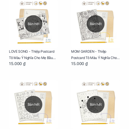
Bán hết
Bán hết
LOVE SONG - Thiệp Postcard
MOM GARDEN - Thiệp
Tô Màu Ý Nghĩa Cho Mẹ Bầu
Postcard Tô Màu Ý Nghĩa Cho
15.000 ₫
15.000 ₫
Sáng Tạo, Thư Giãn Và Hạnh
Mẹ Bầu Sáng Tạo, Thư Giãn Và
Phúc
Hạnh Phúc
Bán hết
Bán hết