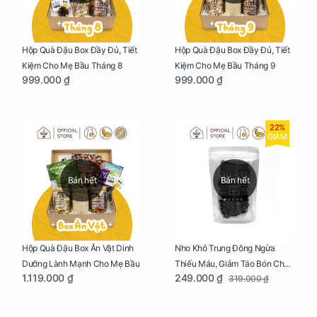
Hộp Quà Đậu Box Đầy Đủ, Tiết
Hộp Quà Đậu Box Đầy Đủ, Tiết
Kiệm Cho Mẹ Bầu Tháng 8
Kiệm Cho Mẹ Bầu Tháng 9
999.000 ₫
999.000 ₫
22%
GIẢM
Bán hết
Bán hết
Nho Khô Trung Đông Ngừa
Hộp Quà Đậu Box Ăn Vặt Dinh
Thiếu Máu, Giảm Táo Bón Cho
Dưỡng Lành Mạnh Cho Mẹ Bầu
249.000 ₫
1.119.000 ₫
319.000 ₫
Mẹ Bầu Túi 250g