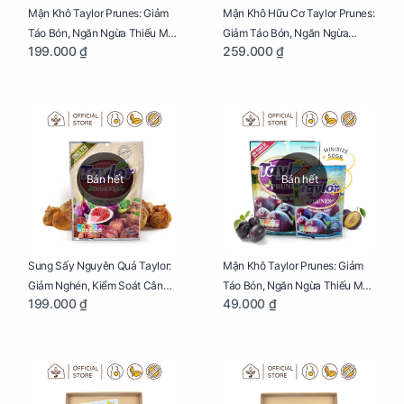
Mận Khô Taylor Prunes: Giảm
Mận Khô Hữu Cơ Taylor Prunes:
Táo Bón, Ngăn Ngừa Thiếu Máu
Giảm Táo Bón, Ngăn Ngừa
199.000 ₫
259.000 ₫
Cho Mẹ Bầu Túi 250g
Thiếu Máu Cho Mẹ Bầu Túi
250g
Bán hết
Bán hết
Sung Sấy Nguyên Quả Taylor:
Mận Khô Taylor Prunes: Giảm
Giảm Nghén, Kiểm Soát Cân
Táo Bón, Ngăn Ngừa Thiếu Máu
199.000 ₫
49.000 ₫
Nặng Cho Mẹ Bầu Túi 190g
Cho Mẹ Bầu Túi 50g