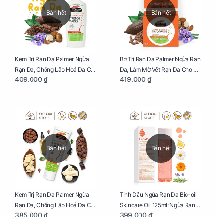
Bán hết
Bán hết
Kem Trị Rạn Da Palmer Ngừa
Bơ Trị Rạn Da Palmer Ngừa Rạn
Rạn Da, Chống Lão Hoá Da Cho
Da, Làm Mờ Vết Rạn Da Cho Mẹ
409.000 ₫
419.000 ₫
Mẹ Bầu Chai 250ml
Bầu Hũ 125g
Bán hết
Bán hết
Kem Trị Rạn Da Palmer Ngừa
Tinh Dầu Ngừa Rạn Da Bio-oil
Rạn Da, Chống Lão Hoá Da Cho
Skincare Oil 125ml: Ngừa Rạn
385.000 ₫
399.000 ₫
Mẹ Bầu Tuýp 125g
Da, Chăm Sóc Da Toàn Diện