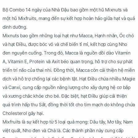
Bộ Combo 14 ngày của Nhà Đậu bao gồm một hũ Mixnuts và
một hũ Mixfruits, mang đến sự kết hợp hoàn hảo giữa hạt và quả
dinh dưỡng.
Mixnuts bao gồm những loại hạt như Macca, Hạnh nhân, Óc chó
và hạt Điều, được bóc vỏ và chế biến tỉ mỉ, kết hợp cùng Nho
đen nguyên cuống. Trong đó, Macca là nguồn dồi dào Vitamin
A, Vitamin E, Protein và Axit béo quan trọng, hỗ trợ cho sự phát
triển trí não của thai nhi. Đồng thời, Macca còn cải thiện hệ miễn
dịch và hỗ trợ chống lại các bệnh tật. Hạt Điều chứa nhiều Magie
và Canxi, cung cấp nguồn năng lượng cho xây dựng hệ cơ bắp
và xương chắc khỏe cho bé. Đặc biệt, hạt Điều giúp cải thiện
quá trình hấp thu Sắt, đồng thời tốt cho tim mạch do không chứa
Cholesterol gây hại.
Mixfruits là sự kết hợp từ 5 loại quả mọng: Dâu tây, Mơ tây, Nam
việt quất, Nho đen và Chà là. Các thành phần này cung cấp