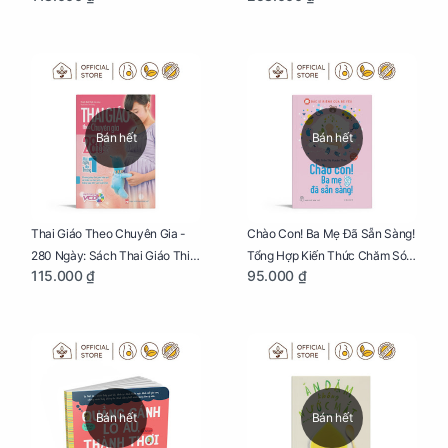
Bán hết
Bán hết
Thai Giáo Theo Chuyên Gia -
Chào Con! Ba Mẹ Đã Sẵn Sàng!
280 Ngày: Sách Thai Giáo Thiết
Tổng Hợp Kiến Thức Chăm Sóc
115.000 ₫
95.000 ₫
Thực Nhất Cho Mẹ Bầu
Trẻ Sơ Sinh
Bán hết
Bán hết