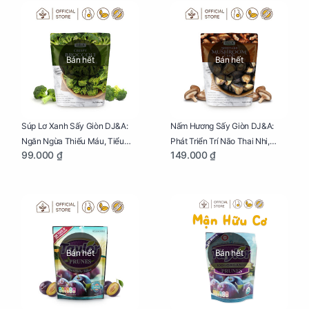
Bán hết
Bán hết
Súp Lơ Xanh Sấy Giòn DJ&A:
Nấm Hương Sấy Giòn DJ&A:
Ngăn Ngừa Thiếu Máu, Tiểu
Phát Triển Trí Não Thai Nhi,
99.000 ₫
149.000 ₫
Đường, Dị Tật Thai Nhi Túi 25g
Giảm Mệt Mỏi Cho Mẹ Bầu Túi
65g
Bán hết
Bán hết