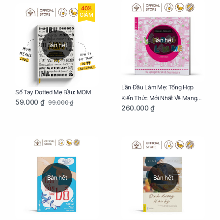
40%
GIẢM
Bán hết
Bán hết
Lần Đầu Làm Mẹ: Tổng Hợp
Sổ Tay Dotted Mẹ Bầu: MOM
Kiến Thức Mới Nhất Về Mang
59.000 ₫
99.000 ₫
260.000 ₫
Thai Và Sinh Nở Cho Mẹ Bầu
Bán hết
Bán hết