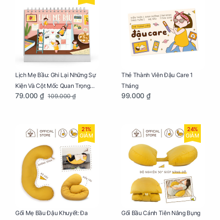
Lịch Mẹ Bầu: Ghi Lại Những Sự
Thẻ Thành Viên Đậu Care 1
Kiện Và Cột Mốc Quan Trọng
Tháng
79.000 ₫
99.000 ₫
109.000 ₫
Của Mẹ Và Bé
21%
24%
GIẢM
GIẢM
Gối Mẹ Bầu Đậu Khuyết: Đa
Gối Bầu Cánh Tiên Nâng Bụng