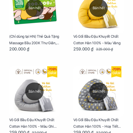
Bán hết
Bán hết
Vỏ Gối Bầu Đậu Khuyết Chất
(Chỉ dùng tại HN) Thẻ Quà Tặng
Cotton Hàn 100% - Màu Vàng
Massage Bầu 200K Thư Giãn,
259.000 ₫
200.000 ₫
329.000 ₫
Tăng Tuần Hoàn Máu, Ngủ
Ngon
-709%
-709%
GIẢM
GIẢM
Bán hết
Bán hết
Vỏ Gối Bầu Đậu Khuyết Chất
Vỏ Gối Bầu Đậu Khuyết Chất
Cotton Hàn 100% - Màu Ghi
Cotton Hàn 100% - Hoạ Tiết
259.000 ₫
259.000 ₫
32.000 ₫
32.000 ₫
Xám
Xương Cá