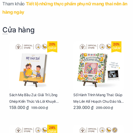
Tham khảo
Tiết lộ những thực phẩm phụ nữ mang thai nên ăn
hàng ngày
Cửa hàng
20%
20%
GIẢM
GIẢM
Sách Mẹ Bầu Zui: Giải Trí Lồng
Sổ Hành Trình Mang Thai: Giúp
Ghép Kiến Thức Và Lời Khuyên
Mẹ Lên Kế Hoạch Chu Đáo Và
159.000 ₫
239.000 ₫
199.000 ₫
299.000 ₫
Mang Thai Bổ Ích
Lưu Giữ Kỷ Niệm Mang Thai
28%
GIẢM