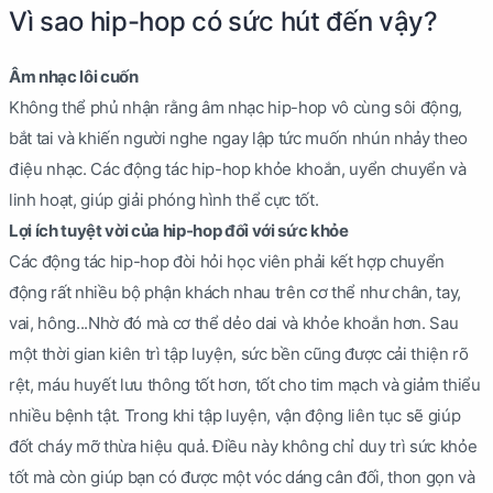
Vì sao hip-hop có sức hút đến vậy?
Âm nhạc lôi cuốn
Không thể phủ nhận rằng âm nhạc hip-hop vô cùng sôi động,
bắt tai và khiến người nghe ngay lập tức muốn nhún nhảy theo
điệu nhạc. Các động tác hip-hop khỏe khoắn, uyển chuyển và
linh hoạt, giúp giải phóng hình thể cực tốt.
Lợi ích tuyệt vời của hip-hop đối với sức khỏe
Các động tác hip-hop đòi hỏi học viên phải kết hợp chuyển
động rất nhiều bộ phận khách nhau trên cơ thể như chân, tay,
vai, hông...Nhờ đó mà cơ thể dẻo dai và khỏe khoắn hơn. Sau
một thời gian kiên trì tập luyện, sức bền cũng được cải thiện rõ
rệt, máu huyết lưu thông tốt hơn, tốt cho tim mạch và giảm thiểu
nhiều bệnh tật. Trong khi tập luyện, vận động liên tục sẽ giúp
đốt cháy mỡ thừa hiệu quả. Điều này không chỉ duy trì sức khỏe
tốt mà còn giúp bạn có được một vóc dáng cân đối, thon gọn và