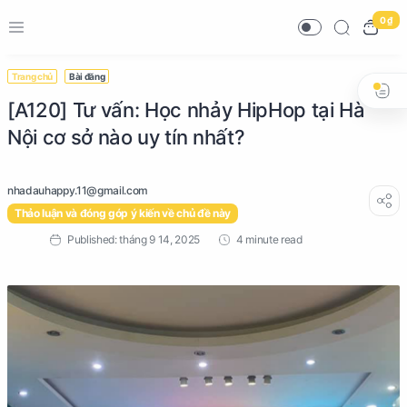
0 ₫
Trang chủ
Bài đăng
[A120] Tư vấn: Học nhảy HipHop tại Hà
Nội cơ sở nào uy tín nhất?
Thảo luận và đóng góp ý kiến về chủ đề này
4 minute read