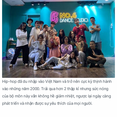
Hip-hop đã du nhập vào Việt Nam và trở nên cực kỳ thịnh hành
vào những năm 2000. Trải qua hơn 2 thập kỉ nhưng sức nóng
của bộ môn này vẫn không hề giảm nhiệt, ngược lại ngày càng
phát triển và nhận được sự yêu thích của mọi người.