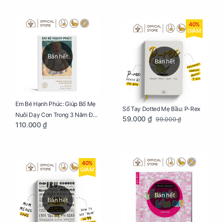
40%
GIẢM
Bán hết
Bán hết
Em Bé Hạnh Phúc: Giúp Bố Mẹ
Sổ Tay Dotted Mẹ Bầu: P-Rex
Nuôi Dạy Con Trong 3 Năm Đầu
59.000 ₫
99.000 ₫
110.000 ₫
Đời
40%
GIẢM
Bán hết
Bán hết