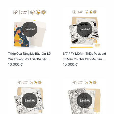
Bán hết
Bán hết
Thiệp Quà Tặng Mẹ Bầu: Gửi Lời
STARRY MOM - Thiệp Postcard
Yêu Thương Với Thiết Kế Đặc
Tô Màu Ý Nghĩa Cho Mẹ Bầu
10.000 ₫
15.000 ₫
Biệt Dành Riêng Cho Mẹ Bầu
Sáng Tạo, Thư Giãn Và Hạnh
Phúc
Bán hết
Bán hết