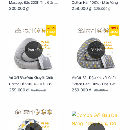
Cotton Hàn 100% - Màu Vàng
Massage Bầu 200K Thư Giãn,
259.000 ₫
200.000 ₫
329.000 ₫
Tăng Tuần Hoàn Máu, Ngủ
Ngon
-709%
-709%
GIẢM
GIẢM
Bán hết
Bán hết
Vỏ Gối Bầu Đậu Khuyết Chất
Vỏ Gối Bầu Đậu Khuyết Chất
Cotton Hàn 100% - Màu Ghi
Cotton Hàn 100% - Hoạ Tiết
259.000 ₫
259.000 ₫
32.000 ₫
32.000 ₫
Xám
Xương Cá