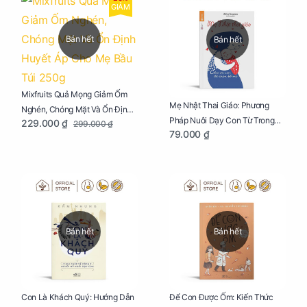
GIẢM
Bán hết
Bán hết
Mixfruits Quả Mọng Giảm Ốm
Mẹ Nhật Thai Giáo: Phương
Nghén, Chóng Mặt Và Ổn Định
Pháp Nuôi Dạy Con Từ Trong
229.000 ₫
299.000 ₫
Huyết Áp Cho Mẹ Bầu Túi 250g
79.000 ₫
Bụng Mẹ
Bán hết
Bán hết
Con Là Khách Quý: Hướng Dẫn
Để Con Được Ốm: Kiến Thức