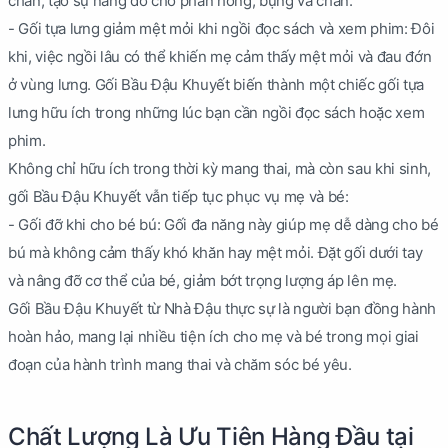
chân, tạo sự nâng đỡ cho phần hông, bụng và chân.
- Gối tựa lưng giảm mệt mỏi khi ngồi đọc sách và xem phim: Đôi
khi, việc ngồi lâu có thể khiến mẹ cảm thấy mệt mỏi và đau đớn
ở vùng lưng. Gối Bầu Đậu Khuyết biến thành một chiếc gối tựa
lưng hữu ích trong những lúc bạn cần ngồi đọc sách hoặc xem
phim.
Không chỉ hữu ích trong thời kỳ mang thai, mà còn sau khi sinh,
gối Bầu Đậu Khuyết vẫn tiếp tục phục vụ mẹ và bé:
- Gối đỡ khi cho bé bú: Gối đa năng này giúp mẹ dễ dàng cho bé
bú mà không cảm thấy khó khăn hay mệt mỏi. Đặt gối dưới tay
và nâng đỡ cơ thể của bé, giảm bớt trọng lượng áp lên mẹ.
Gối Bầu Đậu Khuyết từ Nhà Đậu thực sự là người bạn đồng hành
hoàn hảo, mang lại nhiều tiện ích cho mẹ và bé trong mọi giai
đoạn của hành trình mang thai và chăm sóc bé yêu.
Chất Lượng Là Ưu Tiên Hàng Đầu tại