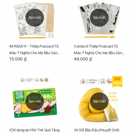
Bán hết
Bán hết
IM READY! - Thiệp Postcard Tô
Combo 6 Thiệp Postcard Tô
Màu Ý Nghĩa Cho Mẹ Bầu Sáng
Màu Ý Nghĩa Cho Mẹ Bầu Sáng
15.000 ₫
49.000 ₫
Tạo, Thư Giãn Và Hạnh Phúc
Tạo, Thư Giãn Và Hạnh Phúc
21%
GIẢM
Bán hết
Bán hết
Vỏ Gối Bầu Đậu Khuyết Chất
(Chỉ dùng tại HN) Thẻ Quà Tặng