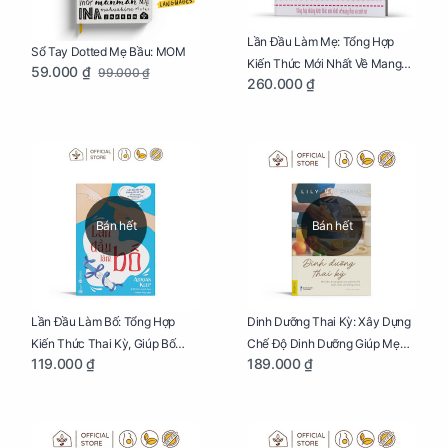
Lần Đầu Làm Mẹ: Tổng Hợp
Sổ Tay Dotted Mẹ Bầu: MOM
Kiến Thức Mới Nhất Về Mang
59.000 ₫
99.000 ₫
260.000 ₫
Thai Và Sinh Nở Cho Mẹ Bầu
Bán hết
Bán hết
Lần Đầu Làm Bố: Tổng Hợp
Dinh Dưỡng Thai Kỳ: Xây Dựng
Kiến Thức Thai Kỳ, Giúp Bố
Chế Độ Dinh Dưỡng Giúp Mẹ
119.000 ₫
189.000 ₫
Thấu Hiểu Hơn Về Mẹ Bầu Và
Khỏe, Con Yêu Phát Triển Toàn
Quá Trình Phát Triển Của Con
Diện Và Thông Minh
Yêu