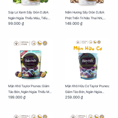
Súp Lơ Xanh Sấy Giòn DJ&A:
Nấm Hương Sấy Giòn DJ&A:
Ngăn Ngừa Thiếu Máu, Tiểu
Phát Triển Trí Não Thai Nhi,
99.000 ₫
149.000 ₫
Đường, Dị Tật Thai Nhi Túi 25g
Giảm Mệt Mỏi Cho Mẹ Bầu Túi
65g
Bán hết
Bán hết
Mận Khô Taylor Prunes: Giảm
Mận Khô Hữu Cơ Taylor Prunes:
Táo Bón, Ngăn Ngừa Thiếu Máu
Giảm Táo Bón, Ngăn Ngừa
199.000 ₫
259.000 ₫
Cho Mẹ Bầu Túi 250g
Thiếu Máu Cho Mẹ Bầu Túi
250g