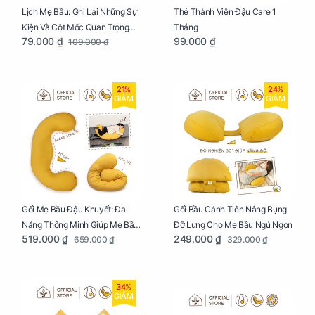
Lịch Mẹ Bầu: Ghi Lại Những Sự
Thẻ Thành Viên Đậu Care 1
Kiện Và Cột Mốc Quan Trọng
Tháng
79.000 ₫
99.000 ₫
109.000 ₫
Của Mẹ Và Bé
21%
24%
GIẢM
GIẢM
Gối Mẹ Bầu Đậu Khuyết: Đa
Gối Bầu Cánh Tiên Nâng Bụng
Năng Thông Minh Giúp Mẹ Bầu
Đỡ Lưng Cho Mẹ Bầu Ngủ Ngon
519.000 ₫
249.000 ₫
659.000 ₫
329.000 ₫
Ngủ Ngon, Cho Bé Bú Sau Sinh
34%
GIẢM