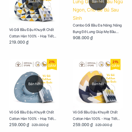
Bán hết
Bán hết
Combo Gối Bầu Đa Năng: Nâng
Vỏ Gối Bầu Đậu Khuyết Chất
Bụng Đỡ Lưng Giúp Mẹ Bầu
Cotton Hàn 100% - Hoạ Tiết
908.000 ₫
Ngủ Ngon, Cho Bé Bú Sau Sinh
219.000 ₫
Tam Giác
21%
21%
GIẢM
GIẢM
Bán hết
Bán hết
Vỏ Gối Bầu Đậu Khuyết Chất
Vỏ Gối Bầu Đậu Khuyết Chất
Cotton Hàn 100% - Hoạ Tiết
Cotton Hàn 100% - Hoạ Tiết
259.000 ₫
259.000 ₫
329.000 ₫
329.000 ₫
Thông Lạnh
Ziczac