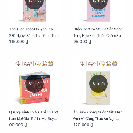
Bán hết
Bán hết
Thai Giáo Theo Chuyên Gia -
Chào Con! Ba Mẹ Đã Sẵn Sàng!
280 Ngày: Sách Thai Giáo Thiết
Tổng Hợp Kiến Thức Chăm Sóc
115.000 ₫
95.000 ₫
Thực Nhất Cho Mẹ Bầu
Trẻ Sơ Sinh
Bán hết
Bán hết
Quẳng Gánh Lo Âu, Thảnh Thơi
Ăn Dặm Không Nước Mắt: Thực
Làm Mẹ! Giải Toả Lo Âu, Suy
Đơn Và Công Thức Ăn Dặm
90.000 ₫
120.000 ₫
Nghĩ Tiêu Cực Cho Mẹ
Kiểu Nhật