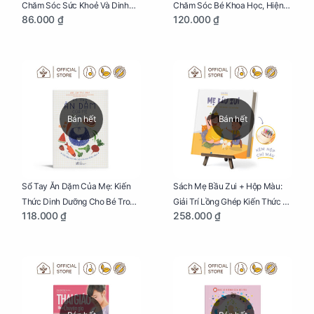
Chăm Sóc Sức Khoẻ Và Dinh
Chăm Sóc Bé Khoa Học, Hiện
86.000 ₫
120.000 ₫
Dưỡng Cho Bé
Đại
Bán hết
Bán hết
Sổ Tay Ăn Dặm Của Mẹ: Kiến
Sách Mẹ Bầu Zui + Hộp Màu:
Thức Dinh Dưỡng Cho Bé Trong
Giải Trí Lồng Ghép Kiến Thức Và
118.000 ₫
258.000 ₫
Tuổi Ăn Dặm
Lời Khuyên Mang Thai Bổ Ích