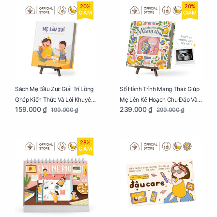
20%
20%
GIẢM
GIẢM
Sách Mẹ Bầu Zui: Giải Trí Lồng
Sổ Hành Trình Mang Thai: Giúp
Ghép Kiến Thức Và Lời Khuyên
Mẹ Lên Kế Hoạch Chu Đáo Và
159.000 ₫
239.000 ₫
199.000 ₫
299.000 ₫
Mang Thai Bổ Ích
Lưu Giữ Kỷ Niệm Mang Thai
28%
GIẢM