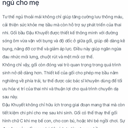
ngủ cho mẹ
Tư thế ngủ thoải mái không chỉ giúp tăng cường lưu thông máu,
cải thiện sức khỏe mẹ bầu mà còn hỗ trợ sự phát triển của thai
nhi. Gối bầu Đậu Khuyết được thiết kế thông minh với đường
sóng ôm vừa vặn với bụng và độ dốc ở giữa gối, giúp dễ dàng kê
bụng, nâng đỡ cơ thể và giảm áp lực. Điều này giúp ngăn ngừa
đau nhức mỏi lưng, chuột rút và mệt mỏi cơ thể.
Không chỉ vậy, gối còn đóng vai trò quan trọng trong quá trình
sinh nở dễ dàng hơn. Thiết kế của gối cho phép mẹ bầu nằm
nghiêng về phía trái, tư thế được các bác sĩ khuyên dùng để tối
ưu hóa vị trí của thai nhi và thuận lợi cho quá trình chuyển dạ
sau này.
Đậu Khuyết không chỉ hữu ích trong giai đoạn mang thai mà còn
tiết kiệm chi phí cho mẹ sau khi sinh. Gối có thể thay thế gối
hình chữ C khi mẹ bế con, cho con bú, hoặc khi bé ngồi chơi. Sự