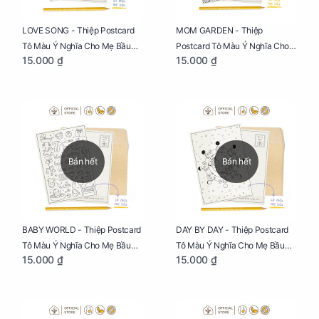
LOVE SONG - Thiệp Postcard
MOM GARDEN - Thiệp
Tô Màu Ý Nghĩa Cho Mẹ Bầu
Postcard Tô Màu Ý Nghĩa Cho
15.000 ₫
15.000 ₫
Sáng Tạo, Thư Giãn Và Hạnh
Mẹ Bầu Sáng Tạo, Thư Giãn Và
Phúc
Hạnh Phúc
Bán hết
Bán hết
BABY WORLD - Thiệp Postcard
DAY BY DAY - Thiệp Postcard
Tô Màu Ý Nghĩa Cho Mẹ Bầu
Tô Màu Ý Nghĩa Cho Mẹ Bầu
15.000 ₫
15.000 ₫
Sáng Tạo, Thư Giãn Và Hạnh
Sáng Tạo, Thư Giãn Và Hạnh
Phúc
Phúc