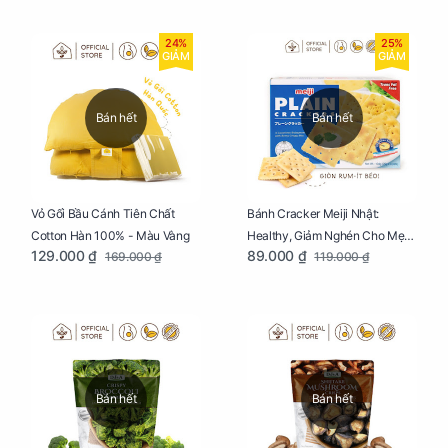
24%
25%
GIẢM
GIẢM
Bán hết
Bán hết
Vỏ Gối Bầu Cánh Tiên Chất
Bánh Cracker Meiji Nhật:
Cotton Hàn 100% - Màu Vàng
Healthy, Giảm Nghén Cho Mẹ
129.000 ₫
89.000 ₫
169.000 ₫
119.000 ₫
Bầu Hộp 104g
Bán hết
Bán hết