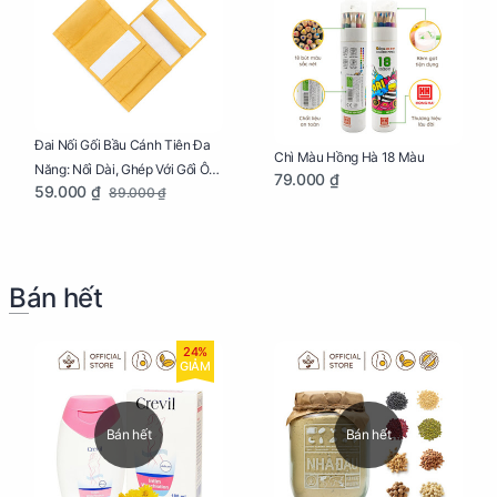
Đai Nối Gối Bầu Cánh Tiên Đa
Chì Màu Hồng Hà 18 Màu
Năng: Nối Dài, Ghép Với Gối Ôm
79.000 ₫
59.000 ₫
89.000 ₫
Dễ Dàng
Bán hết
24%
GIẢM
Bán hết
Bán hết