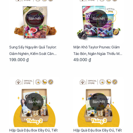
Bán hết
Bán hết
Sung Sấy Nguyên Quả Taylor:
Mận Khô Taylor Prunes: Giảm
Giảm Nghén, Kiểm Soát Cân
Táo Bón, Ngăn Ngừa Thiếu Máu
199.000 ₫
49.000 ₫
Nặng Cho Mẹ Bầu Túi 190g
Cho Mẹ Bầu Túi 50g
Bán hết
Bán hết
Hộp Quà Đậu Box Đầy Đủ, Tiết
Hộp Quà Đậu Box Đầy Đủ, Tiết