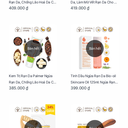
Rạn Da, Chống Lão Hoá Da Cho
Da, Làm Mờ Vết Rạn Da Cho Mẹ
409.000 ₫
419.000 ₫
Mẹ Bầu Chai 250ml
Bầu Hũ 125g
Bán hết
Bán hết
Kem Trị Rạn Da Palmer Ngừa
Tinh Dầu Ngừa Rạn Da Bio-oil
Rạn Da, Chống Lão Hoá Da Cho
Skincare Oil 125ml: Ngừa Rạn
385.000 ₫
399.000 ₫
Mẹ Bầu Tuýp 125g
Da, Chăm Sóc Da Toàn Diện
Cho Mẹ Bầu
34%
GIẢM