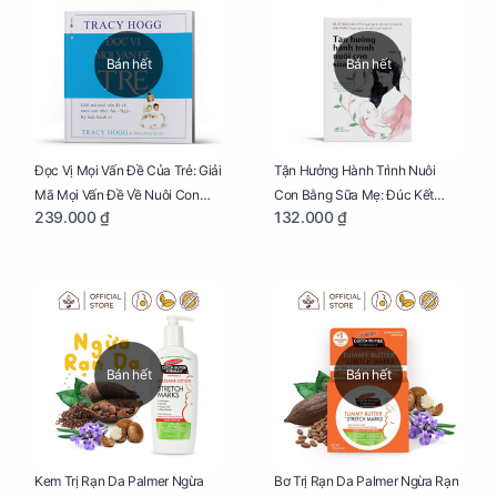
Bán hết
Bán hết
Đọc Vị Mọi Vấn Đề Của Trẻ: Giải
Tận Hưởng Hành Trình Nuôi
Mã Mọi Vấn Đề Về Nuôi Con
Con Bằng Sữa Mẹ: Đúc Kết
239.000 ₫
132.000 ₫
Nhỏ (Ăn, Ngủ, Kỷ Luật Hành Vi),
Những Kiến Thức Quý Báu Về
Giúp Bố Mẹ Nuôi Con Nhàn
Sữa Mẹ, Giúp Các Bà Mẹ Tự Tin
Tênh
Thực Hiện Thiên Chức Của
Mình Trong Hành Trình Nuôi
Con Bằng Sữa Mẹ
Bán hết
Bán hết
Kem Trị Rạn Da Palmer Ngừa
Bơ Trị Rạn Da Palmer Ngừa Rạn