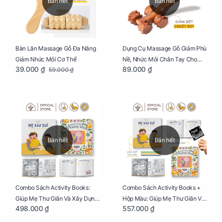
Bán hết
Bán hết
Bàn Lăn Massage Gỗ Đa Năng
Dụng Cụ Massage Gỗ Giảm Phù
Giảm Nhức Mỏi Cơ Thể
Nề, Nhức Mỏi Chân Tay Cho
39.000 ₫
89.000 ₫
59.000 ₫
Mẹ Bầu
Bán hết
Bán hết
Combo Sách Activity Books:
Combo Sách Activity Books +
Giúp Mẹ Thư Giãn Và Xây Dựng
Hộp Màu: Giúp Mẹ Thư Giãn Và
498.000 ₫
557.000 ₫
Thai Kỳ Chu Đáo
Xây Dựng Thai Kỳ Chu Đáo