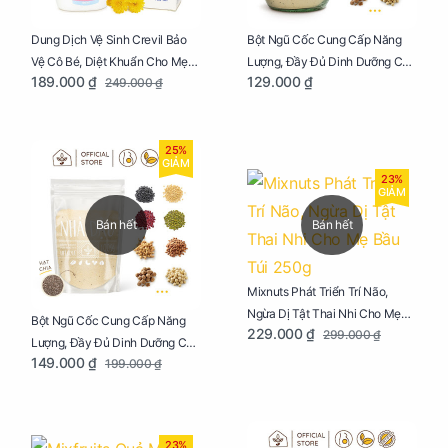
Dung Dịch Vệ Sinh Crevil Bảo
Bột Ngũ Cốc Cung Cấp Năng
Vệ Cô Bé, Diệt Khuẩn Cho Mẹ
Lượng, Đầy Đủ Dinh Dưỡng Cho
189.000 ₫
129.000 ₫
249.000 ₫
Bầu Chai 100ml
Mẹ Bầu Hũ 250g
25%
GIẢM
23%
GIẢM
Bán hết
Bán hết
Mixnuts Phát Triển Trí Não,
Ngừa Dị Tật Thai Nhi Cho Mẹ
Bột Ngũ Cốc Cung Cấp Năng
229.000 ₫
299.000 ₫
Bầu Túi 250g
Lượng, Đầy Đủ Dinh Dưỡng Cho
149.000 ₫
199.000 ₫
Mẹ Bầu Túi 250g
23%